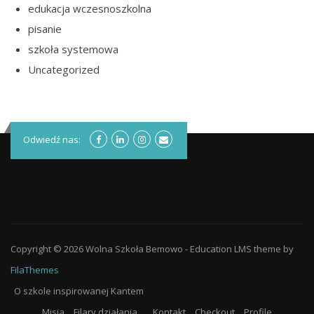
edukacja wczesnoszkolna
pisanie
szkoła systemowa
Uncategorized
Odwiedź nas:
Copyright © 2026
Wolna Szkoła Bemowo
-
Education LMS
theme by
FilaThemes
O szkole inspirowanej Kantem
Misja
Filary działania
Kontakt
Checkout
Profile