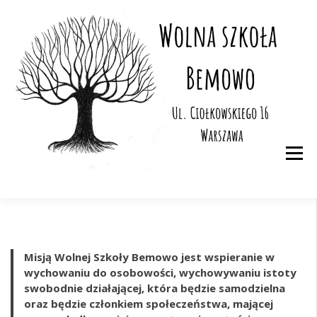
Skip
Al
to
sz
content
de
w 
ka
Misją Wolnej Szkoły Bemowo jest wspieranie w
wychowaniu do osobowości, wychowywaniu istoty
swobodnie działającej, która będzie samodzielna
oraz będzie członkiem społeczeństwa, mającej