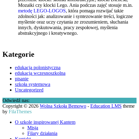
Mozaiki czy klocki Lego. Ania podczas zajęć stosuje m.in.
metodę LEGO-LOGOS
, która pomaga rozwijać takie
zdolności jak: analizowanie i syntezowanie treści, logiczne
myślenie oraz uczy czytania ze zrozumieniem, słuchania
innych, dyskutowania, pracy zespołowej, myślenia
abstrakcyjnego i kreatywnego.
Kategorie
edukacja polonistyczna
edukacja wczesnoszkolna
pisanie
szkoła systemowa
Uncategorized
Odwiedź nas:
Copyright © 2026
Wolna Szkoła Bemowo
-
Education LMS
theme
by
FilaThemes
O szkole inspirowanej Kantem
Misja
Filary działania
Kontakt