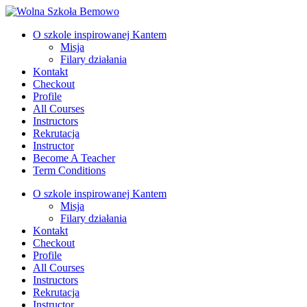
Wolna Szkoła Bemowo
Alternatywna szkoła demokratyczna w duchu kantowskim
O szkole inspirowanej Kantem
Misja
Filary działania
Kontakt
Checkout
Profile
All Courses
Instructors
Rekrutacja
Instructor
Become A Teacher
Term Conditions
O szkole inspirowanej Kantem
Misja
Filary działania
Kontakt
Checkout
Profile
All Courses
Instructors
Rekrutacja
Instructor