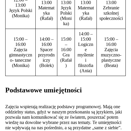
13:00
13:00
13:00
13:00
13:00
Matemat
Język
Matemat
Zebranie
Język Polski
yka
Polski
yka
szkolnej
(Monika)
(Rafał)
(Moni
(Rafał)
społeczności
ka)
14:00 –
15:00 –
14:00 –
15:00
15:00
15:00 –
16:00
16:00
–
Logiczn
16:00
Zajęcia
Spacer
16:00
e
Zajęcia
gimnastyczn
przyrodn
Gra
myślenie
muzyczno-
o- taneczne
iczy
(Rafał
i
plastyczne
(Monika)
(Bolek)
)
filozofia
(Beata)
(Ania)
Podstawowe umiejętności
Zajęcia wspierają realizację podstawy programowej. Mają one
oddzielny status, gdyż w naszym przekonaniu są językiem, jaki
pozwala nam komunikować się ze światem, poszerzać potem
wiedzę na dowolne wybrane przez nas tematy. Te umiejętności
nie wpływają na nas pośrednio, a są przydatne „same z siebie”.