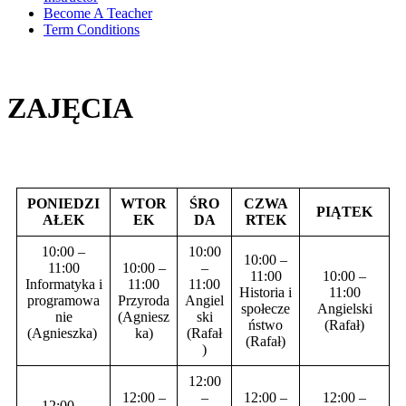
Become A Teacher
Term Conditions
ZAJĘCIA
PONIEDZI
WTOR
ŚRO
CZWA
PIĄTEK
AŁEK
EK
DA
RTEK
10:00 –
10:00
10:00 –
11:00
10:00 –
–
11:00
10:00 –
Informatyka i
11:00
11:00
Historia i
11:00
programowa
Przyroda
Angiel
społecze
Angielski
nie
(Agniesz
ski
ństwo
(Rafał)
(Agnieszka)
ka)
(Rafał
(Rafał)
)
12:00
12:00 –
–
12:00 –
12:00 –
12:00 –