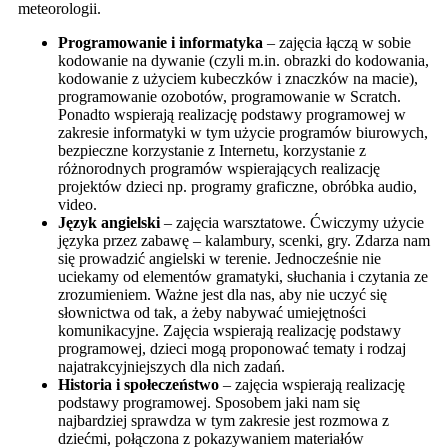
meteorologii.
Programowanie i informatyka
– zajęcia łączą w sobie
kodowanie na dywanie (czyli m.in. obrazki do kodowania,
kodowanie z użyciem kubeczków i znaczków na macie),
programowanie ozobotów, programowanie w Scratch.
Ponadto wspierają realizację podstawy programowej w
zakresie informatyki w tym użycie programów biurowych,
bezpieczne korzystanie z Internetu, korzystanie z
różnorodnych programów wspierających realizację
projektów dzieci np. programy graficzne, obróbka audio,
video.
Język angielski
– zajęcia warsztatowe. Ćwiczymy użycie
języka przez zabawę – kalambury, scenki, gry. Zdarza nam
się prowadzić angielski w terenie. Jednocześnie nie
uciekamy od elementów gramatyki, słuchania i czytania ze
zrozumieniem. Ważne jest dla nas, aby nie uczyć się
słownictwa od tak, a żeby nabywać umiejętności
komunikacyjne. Zajęcia wspierają realizację podstawy
programowej, dzieci mogą proponować tematy i rodzaj
najatrakcyjniejszych dla nich zadań.
Historia i społeczeństwo
– zajęcia wspierają realizację
podstawy programowej. Sposobem jaki nam się
najbardziej sprawdza w tym zakresie jest rozmowa z
dziećmi, połączona z pokazywaniem materiałów