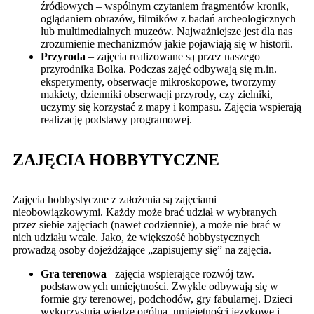
źródłowych – wspólnym czytaniem fragmentów kronik,
oglądaniem obrazów, filmików z badań archeologicznych
lub multimedialnych muzeów. Najważniejsze jest dla nas
zrozumienie mechanizmów jakie pojawiają się w historii.
Przyroda
– zajęcia realizowane są przez naszego
przyrodnika Bolka. Podczas zajęć odbywają się m.in.
eksperymenty, obserwacje mikroskopowe, tworzymy
makiety, dzienniki obserwacji przyrody, czy zielniki,
uczymy się korzystać z mapy i kompasu. Zajęcia wspierają
realizację podstawy programowej.
ZAJĘCIA HOBBYTYCZNE
Zajęcia hobbystyczne z założenia są zajęciami
nieobowiązkowymi. Każdy może brać udział w wybranych
przez siebie zajęciach (nawet codziennie), a może nie brać w
nich udziału wcale. Jako, że większość hobbystycznych
prowadzą osoby dojeżdżające „zapisujemy się” na zajęcia.
Gra terenowa
– zajęcia wspierające rozwój tzw.
podstawowych umiejętności. Zwykle odbywają się w
formie gry terenowej, podchodów, gry fabularnej. Dzieci
wykorzystują wiedzę ogólną, umiejętności językowe i