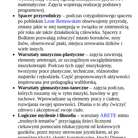
matematyczne. Zajęcia wspierają realizację podstawy
programowej.
Spacer przyrodniczy
– podczas cotygodniowego spaceru
po pobliskim
Lesie Bemowskim
obserwujemy przyrodę,
zmiany jakie w niej następują w związku ze zmiennością
pór roku ale także działalnością człowieka. Spacery z
Bolkiem pozwalają zobaczyć miasto borsuków, nory
lisów, obserwować ptaki, miejsca zerowania dzików i
wiele innych.
Warsztaty muzyczno-plastyczne
– zajęcia zawierają
elementy arteterapii, ze szczególnym uwzględnieniem
muzykoterapii. Podczas tych zajęć muzykujemy,
tworzymy prace plastyczne, techniczne, różnorodne
majsterki i rękodzieła. Część proponowanych aktywności
inspirowana jest pedagogiką walfdorską.
Warsztaty gimnastyczno-taneczne
– zajęcia podczas,
których ruszamy się w rytm muzyki, bawimy w gry
ruchowe. Wprowadzane są elementy pracy z ciałem,
rozwijania swojej sprawności. Dbania o to aby ćwiczyć
zdrowo i akceptować swoje ciało.
Logiczne myślenie i filozofia
– warsztaty
ARETE
mimo
„trudnych tematów” przyciągają dzieci licznymi
ciekawymi pomocami edukacyjnymi od kolorowych
guzików, przez myszy sterowane joystickiem, aż po
przeróżne klocki: słomki konstrukcyjne, klocki Dienesa,